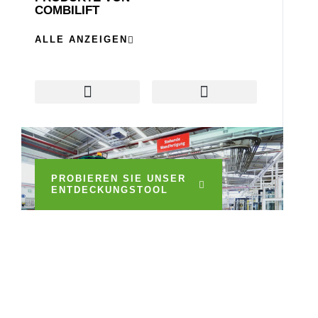
COMBILIFT
ALLE ANZEIGEN
Combi Connect
Container-Belader
Gebrauchte Combilifts
PROBIEREN SIE UNSER
ENTDECKUNGSTOOL