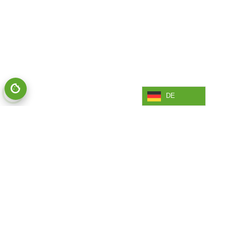
DE
ERHALTEN SIE AKTUELLE
INFORMATIONEN AUS DEM
COMBILIFT NEWSROOM
NACHRICHTEN UND MEDIEN
Aktuelle Nachrichten
Auszeichnungen
Community