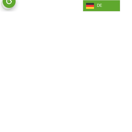
DE
HERVORRAGENDES UND
UMWELTSCHONENDES
FAHRERLEBNIS
Nachhaltigkeit
ISO-Zertifizierung
HERUNTERLADEN
UNTERNEHMEN
PROFIL