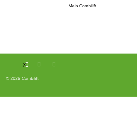
Mein Combilift
X
© 2026
Combilift