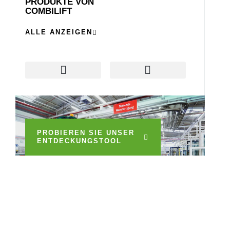
PRODUKTE VON
COMBILIFT
ALLE ANZEIGEN
Combi Connect
Container-Belader
Gebrauchte Combilifts
PROBIEREN SIE UNSER
ENTDECKUNGSTOOL