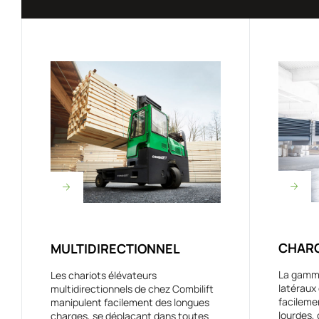
CHARG
MULTIDIRECTIONNEL
La gamme
Les chariots élévateurs
latéraux
multidirectionnels de chez Combilift
facileme
manipulent facilement des longues
lourdes, 
charges, se déplaçant dans toutes