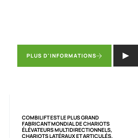
DE VOTRE ENTREPÔT
JUSQU'À 50 %.
Découvrez comment vous pouvez obtenir un
chariot é
gratuit
dans la foulée...
PLUS D'INFORMATIONS
COMBILIFT EST LE PLUS GRAND
FABRICANT MONDIAL DE CHARIOTS
ÉLÉVATEURS MULTIDIRECTIONNELS,
CHARIOTS LATÉRAUX ET ARTICULÉS.