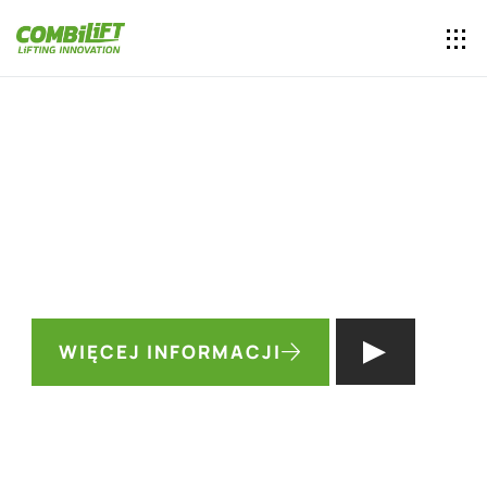
ZWIĘKSZENIE POJEMNOŚCI
MAGAZYNU
NAWET O 50%.
Zobacz, jak możesz otrzymać
darmowy wózek wid
łowy...
WIĘCEJ INFORMACJI