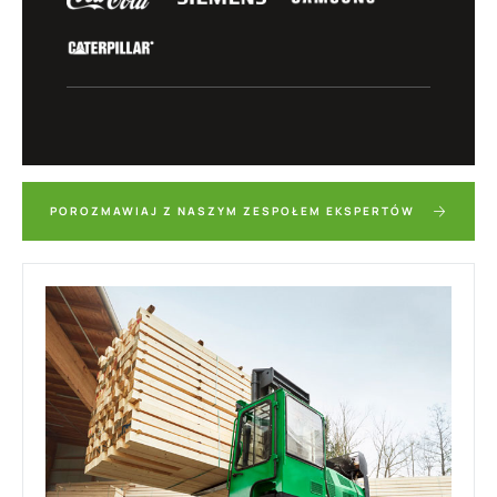
POROZMAWIAJ Z NASZYM ZESPOŁEM EKSPERTÓW