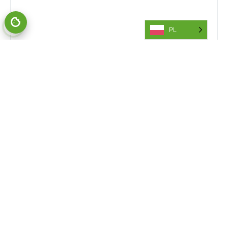
PL
POROZMAWIAJ Z NASZYMI EKSPERTAMI
BRANŻOWYMI