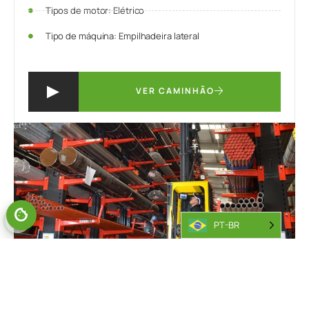
Tipos de motor: Elétrico
Tipo de máquina: Empilhadeira lateral
VER CAMINHÃO
GERENCIAR O CONSENTIMENTO
PT-BR