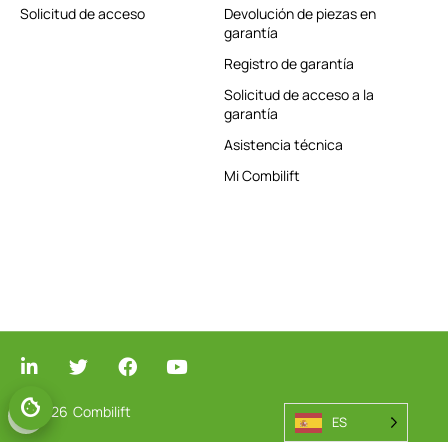
Solicitud de acceso
Devolución de piezas en
garantía
Registro de garantía
Solicitud de acceso a la
garantía
Asistencia técnica
Mi Combilift
© 2026
Combilift
GESTIONAR EL CONSENTIMIENTO
ES