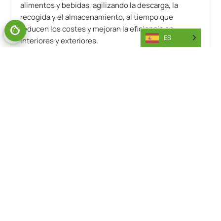
alimentos y bebidas, agilizando la descarga, la
recogida y el almacenamiento, al tiempo que
reducen los costes y mejoran la eficiencia en
GESTIONAR EL CONSENTIMIENTO
ES
interiores y exteriores.
// FOOD AND BEVERAGE FORKLIFTS