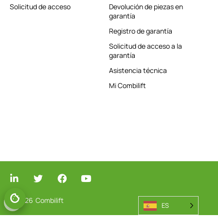
Solicitud de acceso
Devolución de piezas en
garantía
Registro de garantía
Solicitud de acceso a la
garantía
Asistencia técnica
Mi Combilift
© 2026
Combilift
GESTIONAR EL CONSENTIMIENTO
ES