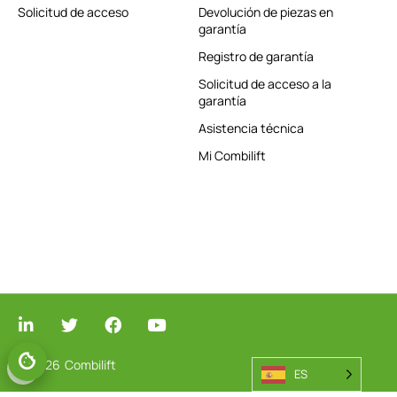
Solicitud de acceso
Devolución de piezas en
garantía
Registro de garantía
Solicitud de acceso a la
garantía
Asistencia técnica
Mi Combilift
© 2026
Combilift
GESTIONAR EL CONSENTIMIENTO
ES