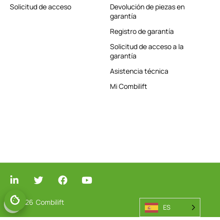
Solicitud de acceso
Devolución de piezas en
garantía
Registro de garantía
Solicitud de acceso a la
garantía
Asistencia técnica
Mi Combilift
© 2026
Combilift
GESTIONAR EL CONSENTIMIENTO
ES