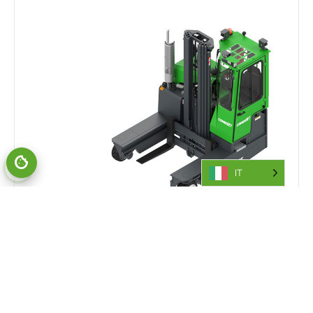
IT
C-SERIES
I carrelli elevatori COMBI C-Series sono progettati per una