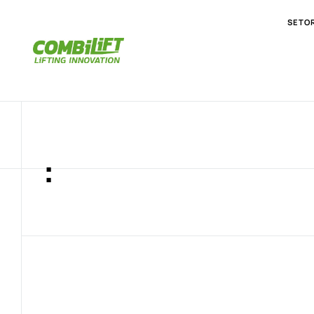
SETO
: