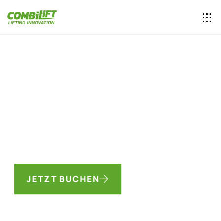
VEREINBAREN SIE EINE
COMBILIFT UND ÜBERZEUGEN
SIE SICH VOR ORT VOM
UNTERSCHIED
Vereinbaren Sie eine Vor-Ort-Demonstration und
entdecken Sie Möglichkeiten, die Sicherheit,
Leistung und Effizienz im Alltag zu verbessern.
JETZT BUCHEN