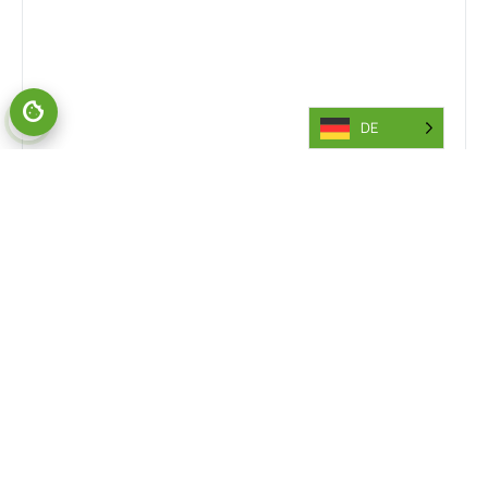
DE
Also of Interest
Multidirectional Forklift Models Insight
Effective Strategies for Warehouse Planning
Wider Benefits of Workplace Safety Explained
Abonnieren Sie unseren Newsletter