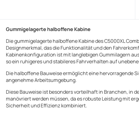
Gummigelagerte halboffene Kabine
Die gummigelagerte halboffene Kabine des C5000XL Combilif
Designmerkmal, das die Funktionalität und den Fahrerkomfo
Kabinenkonfiguration ist mit langlebigen Gummilagern aus
so ein ruhigeres und stabileres Fahrverhalten auf uneben
Die halboffene Bauweise ermöglicht eine hervorragende Sic
angenehme Arbeitsumgebung.
Diese Bauweise ist besonders vorteilhaft in Branchen, in
manövriert werden müssen, da es robuste Leistung mit e
Sicherheit und Effizienz kombiniert.