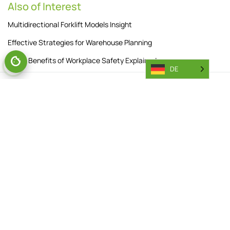
Also of Interest
Multidirectional Forklift Models Insight
Effective Strategies for Warehouse Planning
Wider Benefits of Workplace Safety Explained
DE
Abonnieren Sie unseren Newsletter
Wenn Sie unseren Newsletter abonnieren, erklären Sie sich mit
unseren
Datenschutzbestimmungen
einverstanden.
ABONNIEREN