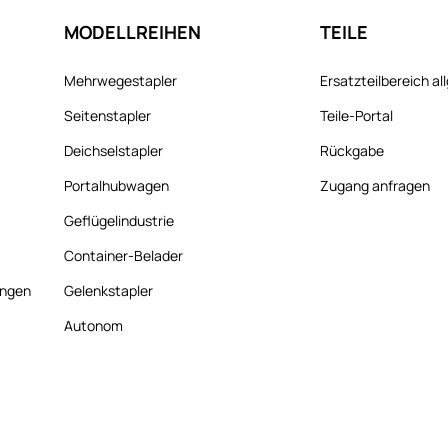
MODELLREIHEN
TEILE
Mehrwegestapler
Ersatzteilbereich a
Seitenstapler
Teile-Portal
Deichselstapler
Rückgabe
Portalhubwagen
Zugang anfragen
Geflügelindustrie
Container-Belader
ungen
Gelenkstapler
Autonom