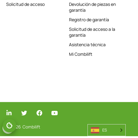
Solicitud de acceso
Devolución de piezas en
garantía
Registro de garantía
Solicitud de acceso a la
garantía
Asistencia técnica
Mi Combilift
© 2026
Combilift
GESTIONAR EL CONSENTIMIENTO
ES