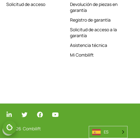
Solicitud de acceso
Devolución de piezas en
garantía
Registro de garantía
Solicitud de acceso a la
garantía
Asistencia técnica
Mi Combilift
© 2026
Combilift
GESTIONAR EL CONSENTIMIENTO
ES