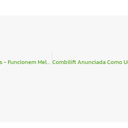
Fazendo Com Que Os Móveis - E Os Espaços - Funcionem Melhor