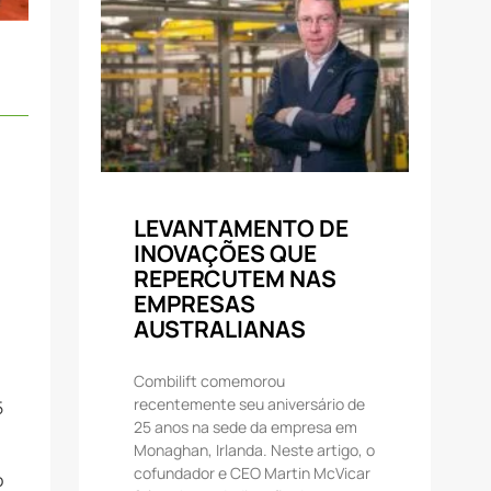
u
LEVANTAMENTO DE
INOVAÇÕES QUE
REPERCUTEM NAS
EMPRESAS
AUSTRALIANAS
Combilift comemorou
recentemente seu aniversário de
5
25 anos na sede da empresa em
Monaghan, Irlanda. Neste artigo, o
cofundador e CEO Martin McVicar
o