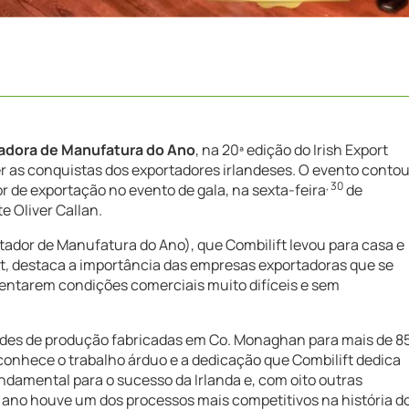
adora de Manufatura do Ano
, na 20ª edição do Irish Export
er as conquistas dos exportadores irlandeses. O evento conto
, 30
r de exportação no evento de gala, na sexta-feira
de
e Oliver Callan.
tador de Manufatura do Ano), que Combilift levou para casa e
ht, destaca a importância das empresas exportadoras que se
entarem condições comerciais muito difíceis e sem
ades de produção fabricadas em Co. Monaghan para mais de 8
conhece o trabalho árduo e a dedicação que Combilift dedica
fundamental para o sucesso da Irlanda e, com oito outras
e ano houve um dos processos mais competitivos na história d