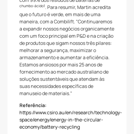
com 99% dos resíduos de baterias de
chumbo-ácido1
. Para resumir, Martin acredita
que o futuro é verde, em mais de uma
maneira, com a Combilift. "Continuaremos
a expandir nossos negócios organicamente
com um foco principal em P&D e na criação
de produtos que sigam nossos três pilares:
melhorar a segurança, maximizar o
armazenamento e aumentar a eficiência.
Estamos ansiosos por mais 25 anos de
fornecimento ao mercado australiano de
soluções sustentáveis que atendam às
suas necessidades específicas de
manuseio de materiais."
Referência:
https://www.csiro.au/en/research/technology-
space/energy/energy-in-the-circular-
economy/battery-recycling