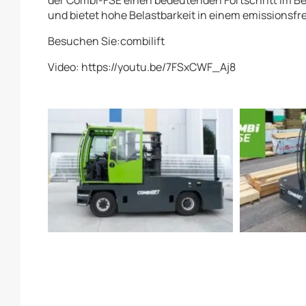
der Combi-FSE einen bedeutenden Fortschritt im Ber
und bietet hohe Belastbarkeit in einem emissionsfr
Besuchen Sie:combilift
Video: https://youtu.be/7FSxCWF_Aj8