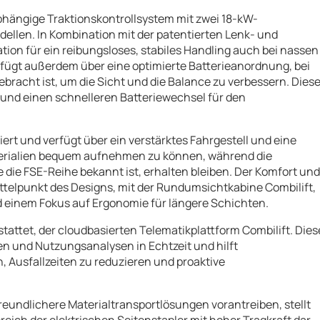
abhängige Traktionskontrollsystem mit zwei 18-kW-
ellen. In Kombination mit der patentierten Lenk- und
tion für ein reibungsloses, stabiles Handling auch bei nassen
fügt außerdem über eine optimierte Batterieanordnung, bei
ebracht ist, um die Sicht und die Balance zu verbessern. Dies
und einen schnelleren Batteriewechsel für den
rt und verfügt über ein verstärktes Fahrgestell und eine
terialien bequem aufnehmen zu können, während die
e die FSE-Reihe bekannt ist, erhalten bleiben. Der Komfort und
ittelpunkt des Designs, mit der Rundumsichtkabine Combilift,
 einem Fokus auf Ergonomie für längere Schichten.
attet, der cloudbasierten Telematikplattform Combilift. Dies
n und Nutzungsanalysen in Echtzeit und hilft
n, Ausfallzeiten zu reduzieren und proaktive
undlichere Materialtransportlösungen vorantreiben, stellt