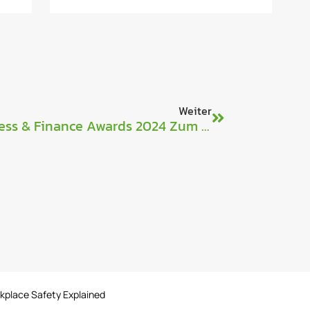
Weiter
Combilift Wird Bei Den Business & Finance Awards 2024 Zum Unternehmen Des Jahres Gekürt
rkplace Safety Explained