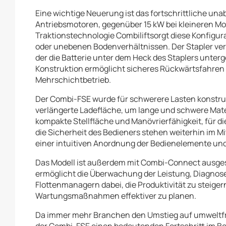
Eine wichtige Neuerung ist das fortschrittliche un
Antriebsmotoren, gegenüber 15 kW bei kleineren Mod
Traktionstechnologie Combiliftsorgt diese Konfigura
oder unebenen Bodenverhältnissen. Der Stapler ver
der die Batterie unter dem Heck des Staplers unterg
Konstruktion ermöglicht sicheres Rückwärtsfahren 
Mehrschichtbetrieb.
Der Combi-FSE wurde für schwerere Lasten konstruie
verlängerte Ladefläche, um lange und schwere Ma
kompakte Stellfläche und Manövrierfähigkeit, für di
die Sicherheit des Bedieners stehen weiterhin im M
einer intuitiven Anordnung der Bedienelemente und
Das Modell ist außerdem mit Combi-Connect ausgest
ermöglicht die Überwachung der Leistung, Diagnose
Flottenmanagern dabei, die Produktivität zu steiger
Wartungsmaßnahmen effektiver zu planen.
Da immer mehr Branchen den Umstieg auf umweltfre