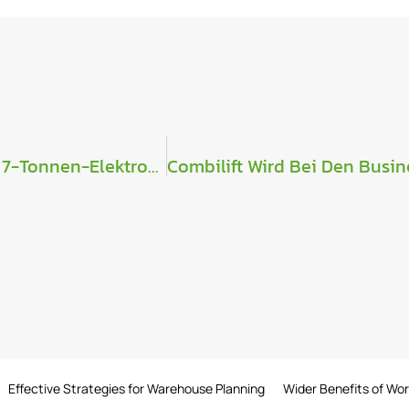
Combilift Dritten Red Dot Award Für Neuen 7-Tonnen-Elektrostapler Combi-CB70E
Effective Strategies for Warehouse Planning
Wider Benefits of Wo