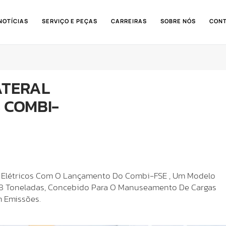
NOTÍCIAS
SERVIÇO E PEÇAS
CARREIRAS
SOBRE NÓS
CON
ATERAL
 COMBI-
is Elétricos Com O Lançamento Do Combi-FSE , Um Modelo
 8 Toneladas, Concebido Para O Manuseamento De Cargas
m Emissões.