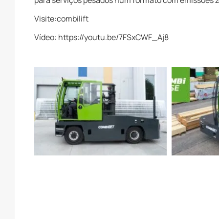
para serviços pesados num formato com emissões z
Visite:combilift
Vídeo: https://youtu.be/7FSxCWF_Aj8