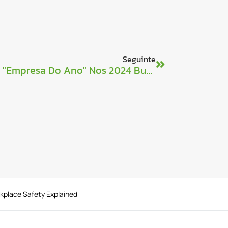
Seguinte
Combilift Ganha O Prémio De "Empresa Do Ano" Nos 2024 Business & Finance Awards
rkplace Safety Explained