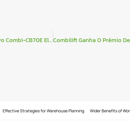
Combilift Terceiro Prémio Red Dot Pelo Novo Combi-CB70E Elétrico De 7 Toneladas
Effective Strategies for Warehouse Planning
Wider Benefits of Wo