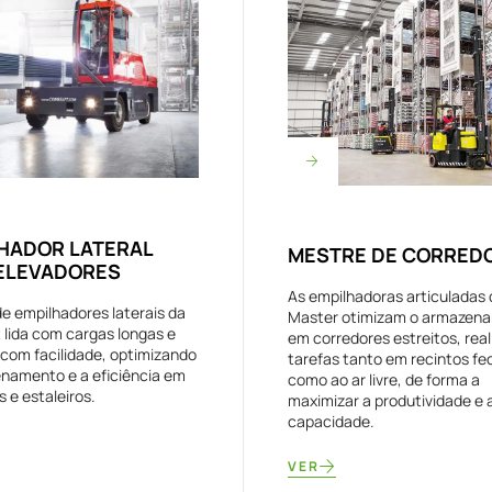
HADOR LATERAL
MESTRE DE CORRED
ELEVADORES
As empilhadoras articuladas 
e empilhadores laterais da
Master otimizam o armazen
t lida com cargas longas e
em corredores estreitos, rea
com facilidade, optimizando
tarefas tanto em recintos f
namento e a eficiência em
como ao ar livre, de forma a
 e estaleiros.
maximizar a produtividade e 
capacidade.
VER