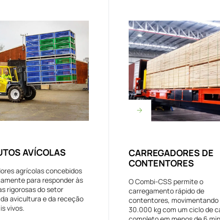
TOS AVÍCOLAS
CARREGADORES DE
CONTENTORES
ores agrícolas concebidos
camente para responder às
O Combi-CSS permite o
as rigorosas do setor
carregamento rápido de
 da avicultura e da receção
contentores, movimentando
s vivos.
30.000 kg com um ciclo de c
completo em menos de 6 min