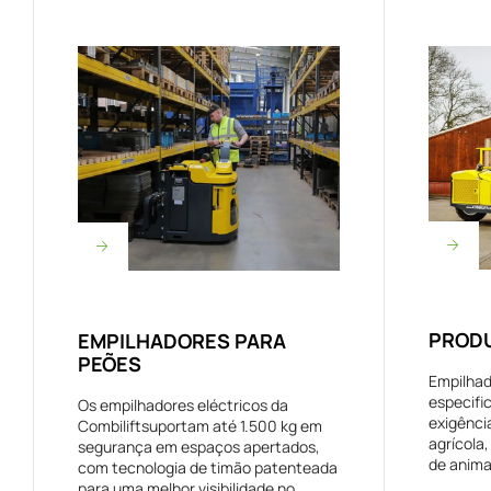
PRODU
EMPILHADORES PARA
PEÕES
Empilhad
especifi
Os empilhadores eléctricos da
exigênci
Combiliftsuportam até 1.500 kg em
agrícola,
segurança em espaços apertados,
de animai
com tecnologia de timão patenteada
para uma melhor visibilidade no