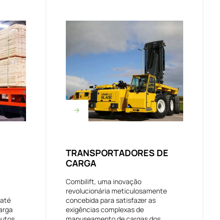
TRANSPORTADORES DE
CARGA
Combilift, uma inovação
revolucionária meticulosamente
 até
concebida para satisfazer as
arga
exigências complexas de
utos.
manuseamento de cargas dos