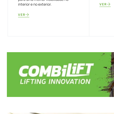
interior e no exterior.
VER
VER