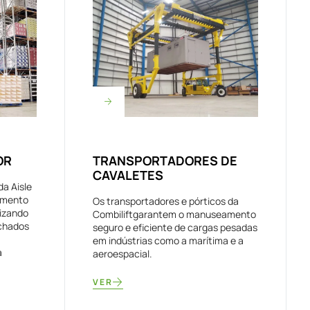
OR
TRANSPORTADORES DE
CAVALETES
da Aisle
amento
Os transportadores e pórticos da
lizando
Combiliftgarantem o manuseamento
echados
seguro e eficiente de cargas pesadas
em indústrias como a marítima e a
a
aeroespacial.
VER