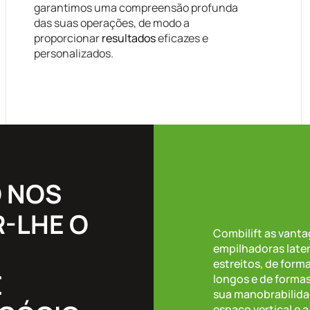
garantimos uma compreensão profunda
das suas operações, de modo a
proporcionar
resultados
eficazes e
personalizados.
O NOS
R-LHE O
Combilift as vant
empilhadoras later
estreitos, de form
E
longos e de formas
sua manobrabilida
espaço vertical e 