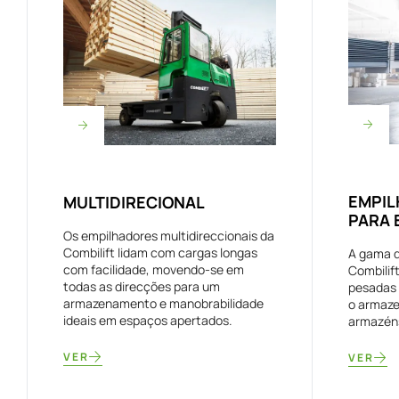
EMPIL
MULTIDIRECIONAL
PARA 
Os empilhadores multidireccionais da
Combilift lidam com cargas longas
A gama d
com facilidade, movendo-se em
Combilif
todas as direcções para um
pesadas 
armazenamento e manobrabilidade
o armaze
ideais em espaços apertados.
armazéns
VER
VER