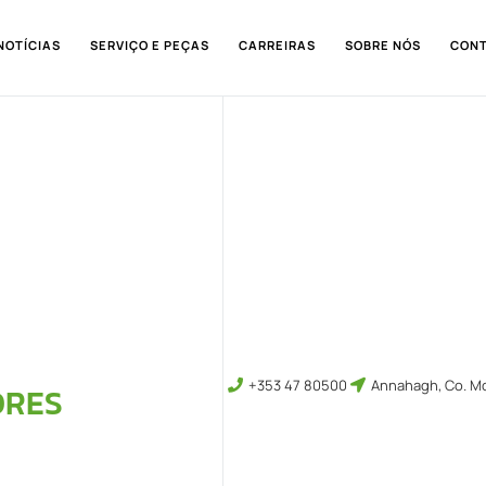
NOTÍCIAS
SERVIÇO E PEÇAS
CARREIRAS
SOBRE NÓS
CON
+353 47 80500
Annahagh, Co. Mo
ORES