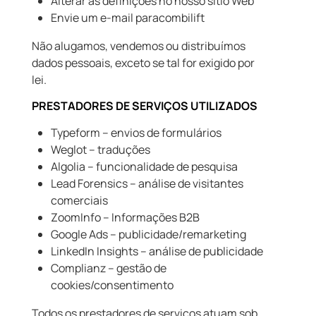
Alterar as definições no nosso sítio Web
Envie um e-mail paracombilift
Não alugamos, vendemos ou distribuímos
dados pessoais, exceto se tal for exigido por
lei.
PRESTADORES DE SERVIÇOS UTILIZADOS
Typeform – envios de formulários
Weglot – traduções
Algolia – funcionalidade de pesquisa
Lead Forensics – análise de visitantes
comerciais
ZoomInfo – Informações B2B
Google Ads – publicidade/remarketing
LinkedIn Insights – análise de publicidade
Complianz – gestão de
cookies/consentimento
Todos os prestadores de serviços atuam sob