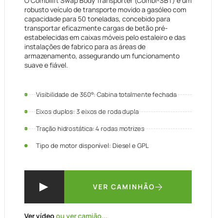
O Combilift Swap Body Transporter (Combi-SBT) é um
robusto veículo de transporte movido a gasóleo com
capacidade para 50 toneladas, concebido para
transportar eficazmente cargas de betão pré-
estabelecidas em caixas móveis pelo estaleiro e das
instalações de fabrico para as áreas de
armazenamento, assegurando um funcionamento
suave e fiável.
Visibilidade de 360°: Cabina totalmente fechada
Eixos duplos: 3 eixos de roda dupla
Tração hidrostática: 4 rodas motrizes
Tipo de motor disponível: Diesel e GPL
VER CAMINHÃO
Ver vídeo
ou ver camião...