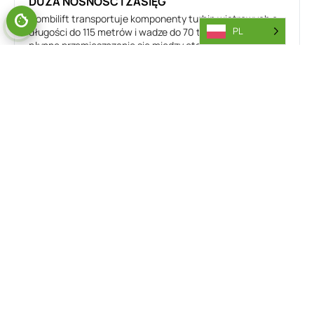
DUŻA NOŚNOŚĆ I ZASIĘG
Combilift transportuje komponenty turbin wiatrowych o
PL
długości do 115 metrów i wadze do 70 ton. Zapewnia
płynne przemieszczanie się między etapami produkcji i
miejscami składowania, nawet na odległość do 5
kilometrów.
MANEWROWOŚĆ I KONTROLA
Napędzany 75-tonowym silnikiem wysokoprężnym,
Combi-LC oferuje sześciokołowy wielokierunkowy układ
kierowniczy zapewniający doskonałą zwrotność.
Unikalne mocowanie bezpiecznie chwyta łopaty turbin
wiatrowych, a zacisk hydrauliczny zapewnia precyzyjny i
stabilny transport.