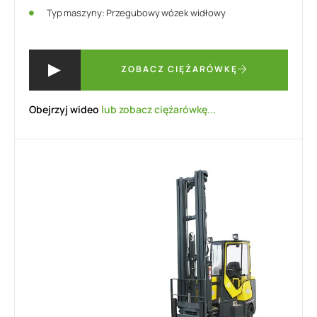
Typ maszyny: Przegubowy wózek widłowy
ZOBACZ CIĘŻARÓWKĘ
Obejrzyj wideo
lub zobacz ciężarówkę...