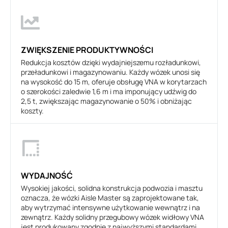
ZWIĘKSZENIE PRODUKTYWNOŚCI
Redukcja kosztów dzięki wydajniejszemu rozładunkowi,
przeładunkowi i magazynowaniu. Każdy wózek unosi się
na wysokość do 15 m, oferuje obsługę VNA w korytarzach
o szerokości zaledwie 1,6 m i ma imponujący udźwig do
2,5 t, zwiększając magazynowanie o 50% i obniżając
koszty.
WYDAJNOŚĆ
Wysokiej jakości, solidna konstrukcja podwozia i masztu
oznacza, że wózki Aisle Master są zaprojektowane tak,
aby wytrzymać intensywne użytkowanie wewnątrz i na
zewnątrz. Każdy solidny przegubowy wózek widłowy VNA
jest produkowany zgodnie z najwyższymi standardami