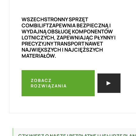
WSZECHSTRONNY SPRZĘT
COMBILIFTZAPEWNIA BEZPIECZNĄ I
WYDAJNĄ OBSŁUGĘ KOMPONENTÓW
LOTNICZYCH, ZAPEWNIAJĄC PŁYNNY I
PRECYZYJNY TRANSPORT NAWET
NAJWIĘKSZYCH I NAJCIĘŻSZYCH
MATERIAŁÓW.
ZOBACZ
ROZWIĄZANIA
CZY WIESZ O NASZEJ BEZPŁATNEJ USŁUDZE PL