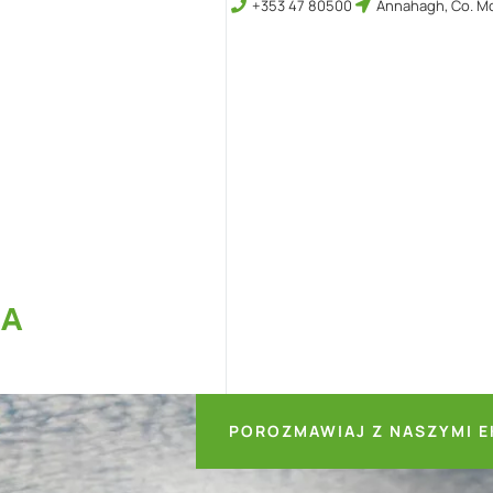
+353 47 80500
Annahagh, Co. Mo
KA
POROZMAWIAJ Z NASZYMI E