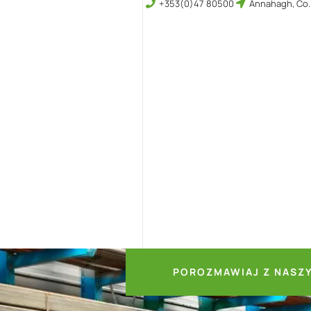
+353(0)47 80500
Annahagh, Co.
POROZMAWIAJ Z NASZY