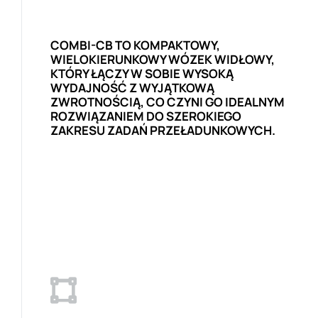
COMBI-CB TO KOMPAKTOWY,
WIELOKIERUNKOWY WÓZEK WIDŁOWY,
KTÓRY ŁĄCZY W SOBIE WYSOKĄ
WYDAJNOŚĆ Z WYJĄTKOWĄ
ZWROTNOŚCIĄ, CO CZYNI GO IDEALNYM
ROZWIĄZANIEM DO SZEROKIEGO
ZAKRESU ZADAŃ PRZEŁADUNKOWYCH.