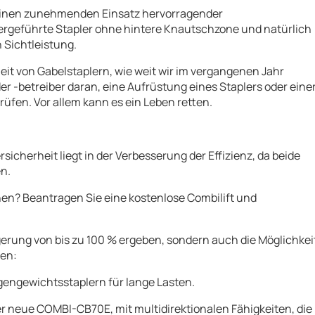
 einen zunehmenden Einsatz hervorragender
ergeführte Stapler ohne hintere Knautschzone und natürlich
 Sichtleistung.
eit von Gabelstaplern, wie weit wir im vergangenen Jahr
 -betreiber daran, eine Aufrüstung eines Staplers oder eine
üfen. Vor allem kann es ein Leben retten.
sicherheit liegt in der Verbesserung der Effizienz, da beide
en.
nen? Beantragen Sie eine kostenlose Combilift und
gerung von bis zu 100 % ergeben, sondern auch die Möglichkei
ren:
gengewichtsstaplern für lange Lasten.
 neue COMBI-CB70E, mit multidirektionalen Fähigkeiten, die