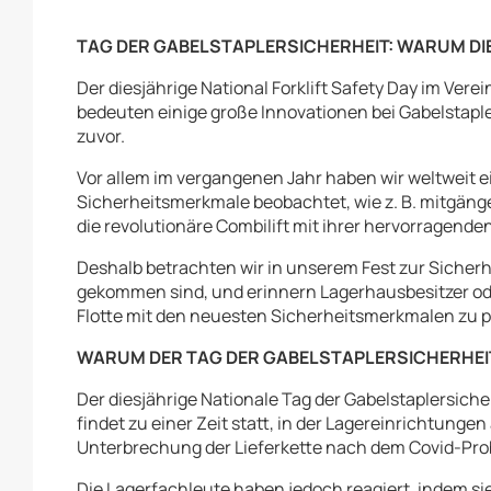
TAG DER GABELSTAPLERSICHERHEIT: WARUM DIE
Der diesjährige National Forklift Safety Day im Verei
bedeuten einige große Innovationen bei Gabelstapler
zuvor.
Vor allem im vergangenen Jahr haben wir weltweit
Sicherheitsmerkmale beobachtet, wie z. B. mitgäng
die revolutionäre Combilift mit ihrer hervorragenden
Deshalb betrachten wir in unserem Fest zur Sicherh
gekommen sind, und erinnern Lagerhausbesitzer oder
Flotte mit den neuesten Sicherheitsmerkmalen zu pr
WARUM DER TAG DER GABELSTAPLERSICHERHEIT
Der diesjährige Nationale Tag der Gabelstaplersiche
findet zu einer Zeit statt, in der Lagereinrichtung
Unterbrechung der Lieferkette nach dem Covid-Pro
Die Lagerfachleute haben jedoch reagiert, indem si