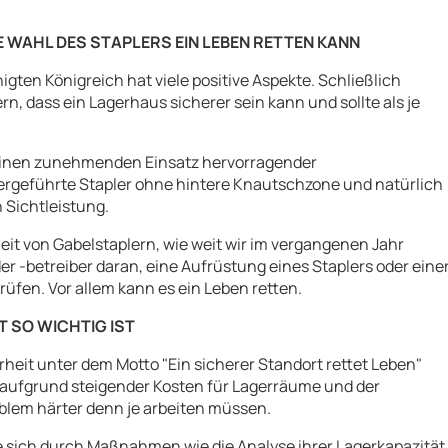
 WAHL DES STAPLERS EIN LEBEN RETTEN KANN
nigten Königreich hat viele positive Aspekte. Schließlich
n, dass ein Lagerhaus sicherer sein kann und sollte als je
 einen zunehmenden Einsatz hervorragender
ergeführte Stapler ohne hintere Knautschzone und natürlich
 Sichtleistung.
eit von Gabelstaplern, wie weit wir im vergangenen Jahr
 -betreiber daran, eine Aufrüstung eines Staplers oder eine
üfen. Vor allem kann es ein Leben retten.
 SO WICHTIG IST
rheit unter dem Motto "Ein sicherer Standort rettet Leben"
en aufgrund steigender Kosten für Lagerräume und der
blem härter denn je arbeiten müssen.
e sich durch Maßnahmen wie die Analyse ihrer Lagerkapazität