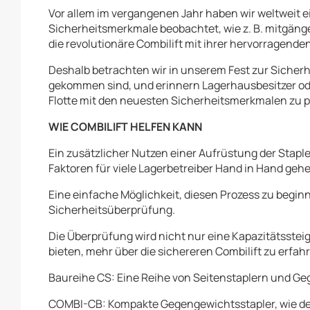
Vor allem im vergangenen Jahr haben wir weltweit
Sicherheitsmerkmale beobachtet, wie z. B. mitgäng
die revolutionäre Combilift mit ihrer hervorragenden
Deshalb betrachten wir in unserem Fest zur Sicherh
gekommen sind, und erinnern Lagerhausbesitzer oder
Flotte mit den neuesten Sicherheitsmerkmalen zu pr
WIE COMBILIFT HELFEN KANN
Ein zusätzlicher Nutzen einer Aufrüstung der Stapler
Faktoren für viele Lagerbetreiber Hand in Hand geh
Eine einfache Möglichkeit, diesen Prozess zu begin
Sicherheitsüberprüfung.
Die Überprüfung wird nicht nur eine Kapazitätsstei
bieten, mehr über die sichereren Combilift zu erfah
Baureihe CS: Eine Reihe von Seitenstaplern und Ge
COMBI-CB: Kompakte Gegengewichtsstapler, wie der