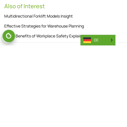
Also of Interest
Multidirectional Forklift Models Insight
Effective Strategies for Warehouse Planning
Wider Benefits of Workplace Safety Explained
DE
Abonnieren Sie unseren Newsletter
Wenn Sie unseren Newsletter abonnieren, erklären Sie sich mit
unseren
Datenschutzbestimmungen
einverstanden.
ABONNIEREN