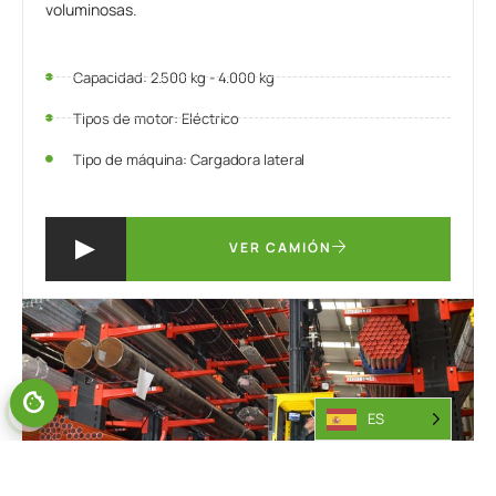
voluminosas.
Capacidad: 2.500 kg - 4.000 kg
Tipos de motor: Eléctrico
Tipo de máquina: Cargadora lateral
VER CAMIÓN
GESTIONAR EL CONSENTIMIENTO
ES