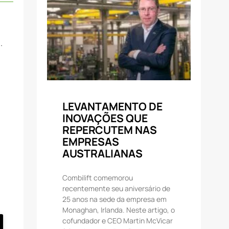
.
LEVANTAMENTO DE
INOVAÇÕES QUE
REPERCUTEM NAS
EMPRESAS
AUSTRALIANAS
Combilift comemorou
recentemente seu aniversário de
25 anos na sede da empresa em
Monaghan, Irlanda. Neste artigo, o
cofundador e CEO Martin McVicar