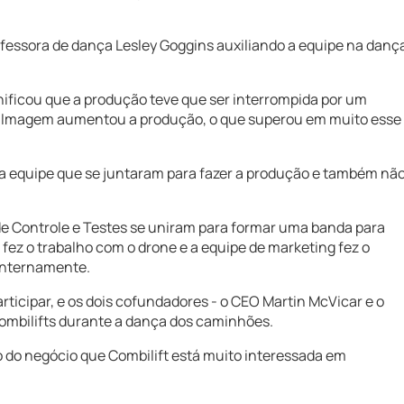
ofessora de dança Lesley Goggins auxiliando a equipe na danç
nificou que a produção teve que ser interrompida por um
filmagem aumentou a produção, o que superou em muito esse
 equipe que se juntaram para fazer a produção e também nã
e Controle e Testes se uniram para formar uma banda para
fez o trabalho com o drone e a equipe de marketing fez o
 internamente.
ticipar, e os dois cofundadores - o CEO Martin McVicar e o
 Combilifts durante a dança dos caminhões.
 do negócio que Combilift está muito interessada em