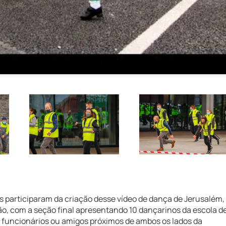
 participaram da criação desse vídeo de dança de Jerusalém,
ão, com a seção final apresentando 10 dançarinos da escola d
de funcionários ou amigos próximos de ambos os lados da