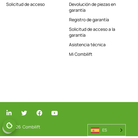
Solicitud de acceso
Devolución de piezas en
garantía
Registro de garantía
Solicitud de acceso a la
garantía
Asistencia técnica
Mi Combilift
© 2026
Combilift
GESTIONAR EL CONSENTIMIENTO
ES