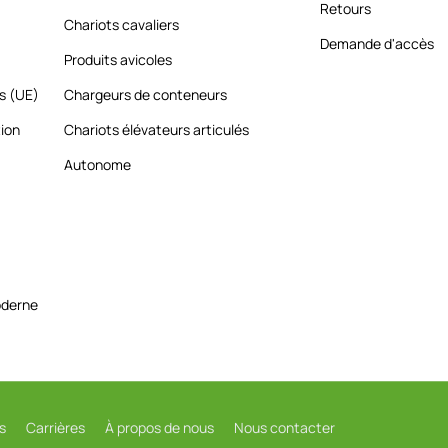
Retours
Chariots cavaliers
Demande d'accès
Produits avicoles
es (UE)
Chargeurs de conteneurs
tion
Chariots élévateurs articulés
Autonome
oderne
s
Carrières
À propos de nous
Nous contacter