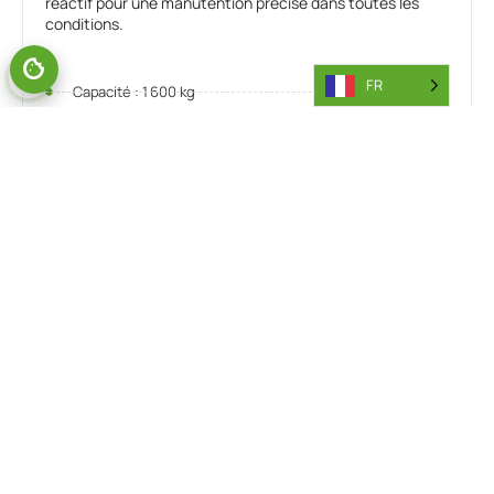
réactif pour une manutention précise dans toutes les
conditions.
FR
Capacité : 1 600 kg
Type de moteur disponible : Diesel
Type de machine : Multidirectionnel
VOIR LE PRODUIT
FICHE TECHNIQUE
DEMANDE DE RENSEIGNEMENTS