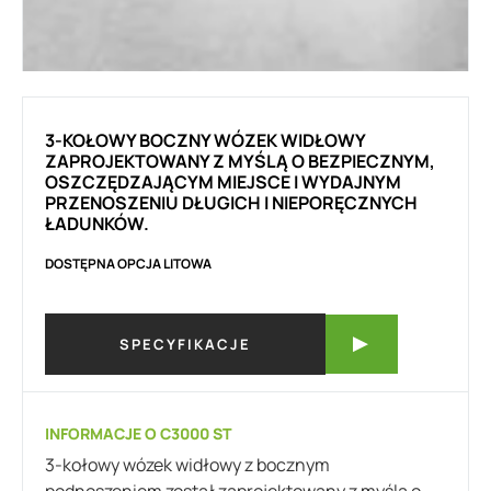
3-KOŁOWY BOCZNY WÓZEK WIDŁOWY
ZAPROJEKTOWANY Z MYŚLĄ O BEZPIECZNYM,
OSZCZĘDZAJĄCYM MIEJSCE I WYDAJNYM
PRZENOSZENIU DŁUGICH I NIEPORĘCZNYCH
ŁADUNKÓW.
DOSTĘPNA OPCJA LITOWA
SPECYFIKACJE
INFORMACJE O C3000 ST
3-kołowy wózek widłowy z bocznym
podnoszeniem został zaprojektowany z myślą o