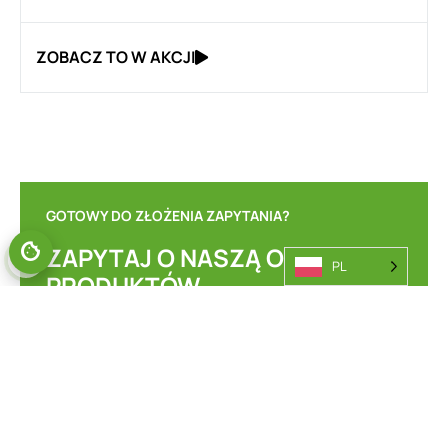
ZOBACZ TO W AKCJI
GOTOWY DO ZŁOŻENIA ZAPYTANIA?
ZAPYTAJ O NASZĄ OFERTĘ
PL
PRODUKTÓW
WIELOKIERUNKOWYCH.