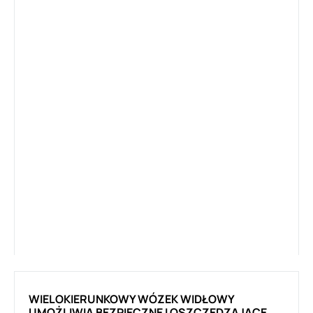
WIELOKIERUNKOWY WÓZEK WIDŁOWY
UMOŻLIWIA BEZPIECZNE I OSZCZĘDZAJĄCE