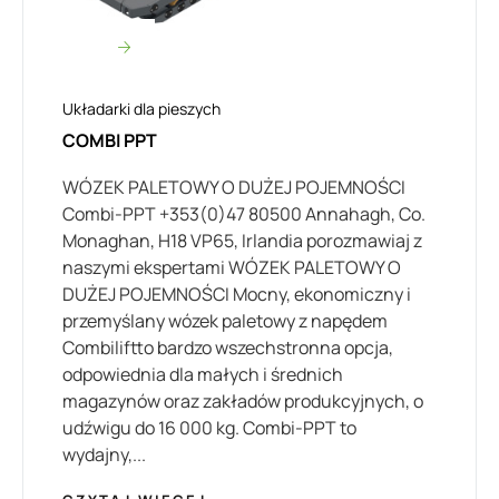
Układarki dla pieszych
COMBI PPT
WÓZEK PALETOWY O DUŻEJ POJEMNOŚCI
Combi-PPT +353(0)47 80500 Annahagh, Co.
Monaghan, H18 VP65, Irlandia porozmawiaj z
naszymi ekspertami WÓZEK PALETOWY O
DUŻEJ POJEMNOŚCI Mocny, ekonomiczny i
przemyślany wózek paletowy z napędem
Combiliftto bardzo wszechstronna opcja,
odpowiednia dla małych i średnich
magazynów oraz zakładów produkcyjnych, o
udźwigu do 16 000 kg. Combi-PPT to
wydajny,...