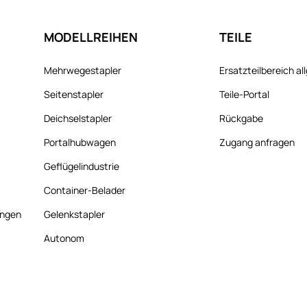
MODELLREIHEN
TEILE
Mehrwegestapler
Ersatzteilbereich a
Seitenstapler
Teile-Portal
Deichselstapler
Rückgabe
Portalhubwagen
Zugang anfragen
Geflügelindustrie
Container-Belader
ungen
Gelenkstapler
Autonom