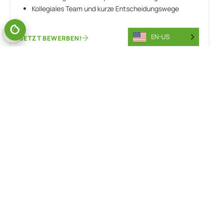
Kollegiales Team und kurze Entscheidungswege
EN-US
JETZT BEWERBEN!
Also of Interest
Multidirectional Forklift Models Insight
Effective Strategies for Warehouse Planning
Wider Benefits of Workplace Safety Explained
Subscribe to our Newsletter
By subscribing to our newsletter, you agree to our
Privacy Policy
.