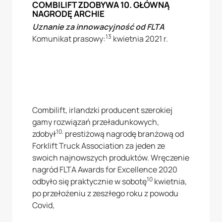
COMBILIFT ZDOBYWA 10. GŁÓWNĄ
NAGRODĘ ARCHIE
Uznanie za innowacyjność od FLTA
13
Komunikat prasowy:
kwietnia 2021 r.
Combilift, irlandzki producent szerokiej
gamy rozwiązań przeładunkowych,
10.
zdobył
prestiżową nagrodę branżową od
Forklift Truck Association za jeden ze
swoich najnowszych produktów. Wręczenie
nagród FLTA Awards for Excellence 2020
10
odbyło się praktycznie w sobotę
kwietnia,
po przełożeniu z zeszłego roku z powodu
Covid,