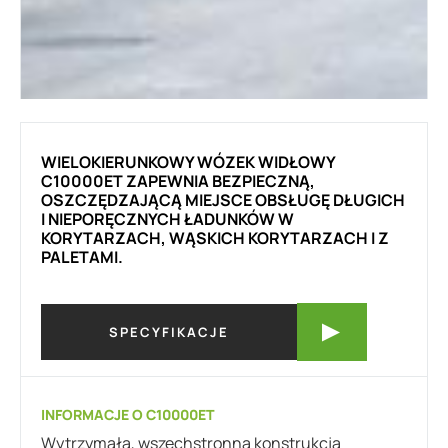
WIELOKIERUNKOWY WÓZEK WIDŁOWY
C10000ET ZAPEWNIA BEZPIECZNĄ,
OSZCZĘDZAJĄCĄ MIEJSCE OBSŁUGĘ DŁUGICH
I NIEPORĘCZNYCH ŁADUNKÓW W
KORYTARZACH, WĄSKICH KORYTARZACH I Z
PALETAMI.
SPECYFIKACJE
INFORMACJE O C10000ET
Wytrzymała, wszechstronna konstrukcja