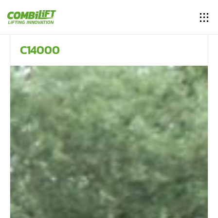
C14000