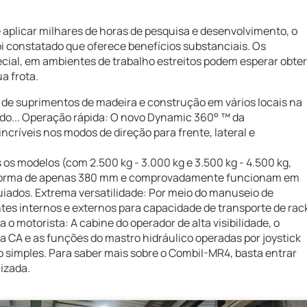
e aplicar milhares de horas de pesquisa e desenvolvimento, o
i constatado que oferece benefícios substanciais. Os
ial, em ambientes de trabalho estreitos podem esperar obter
a frota.
 de suprimentos de madeira e construção em vários locais na
ndo... Operação rápida: O novo Dynamic 360° ™ da
ncríveis nos modos de direção para frente, lateral e
os modelos (com 2.500 kg - 3.000 kg e 3.500 kg - 4.500 kg,
aforma de apenas 380 mm e comprovadamente funcionam em
iados. Extrema versatilidade: Por meio do manuseio de
es internos e externos para capacidade de transporte de rac
o motorista: A cabine do operador de alta visibilidade, o
ica CA e as funções do mastro hidráulico operadas por joystick
imples. Para saber mais sobre o CombiI-MR4, basta entrar
izada.