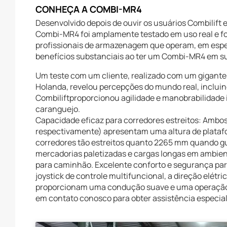
CONHEÇA A COMBI-MR4
Desenvolvido depois de ouvir os usuários Combilift 
Combi-MR4 foi amplamente testado em uso real e fo
profissionais de armazenagem que operam, em espec
benefícios substanciais ao ter um Combi-MR4 em su
Um teste com um cliente, realizado com um gigante
Holanda, revelou percepções do mundo real, inclui
Combiliftproporcionou agilidade e manobrabilidade i
caranguejo.
Capacidade eficaz para corredores estreitos: Ambos 
respectivamente) apresentam uma altura de plat
corredores tão estreitos quanto 2265 mm quando gu
mercadorias paletizadas e cargas longas em ambient
para caminhão. Excelente conforto e segurança para 
joystick de controle multifuncional, a direção elétr
proporcionam uma condução suave e uma operação s
em contato conosco para obter assistência especial