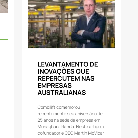
LEVANTAMENTO DE
INOVAÇÕES QUE
REPERCUTEM NAS
EMPRESAS
AUSTRALIANAS
Combilift comemorou
recentemente seu aniversário de
25 anos na sede da empresa em
Monaghan, Irlanda. Neste artigo, o
cofundador e CEO Martin McVicar