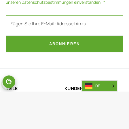
unseren
Datenschutzbestimmungen
einverstanden.
ABONNIEREN
DE
TEILE
KUNDENDIENST
Ersatzteilbereich allgemein
Reparaturanfrage Batterie
Teile-Portal
Reparaturanfrage Motor
Rückgabe
Garantieabteilung
Zugang anfragen
Garantie-Ersatzteiltausch