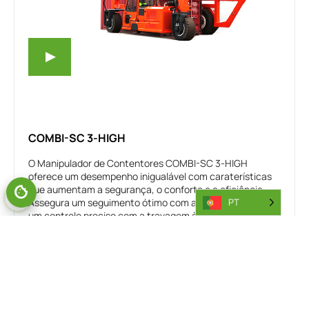
COMBI-SC 3-HIGH
O Manipulador de Contentores COMBI-SC 3-HIGH
oferece um desempenho inigualável com caraterísticas
que aumentam a segurança, o conforto e a eficiência.
Assegura um seguimento ótimo com a tração às 2 rodas,
PT
um controlo preciso com a travagem às 2 rodas e uma
manobrabilidade sem esforço com a direção integral,
Contentores de 20', 30', 40', 45'
Desvio lateral independente