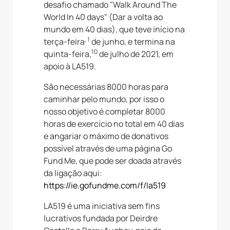
desafio chamado "Walk Around The
World In 40 days" (Dar a volta ao
mundo em 40 dias), que teve início na
, 1
terça-feira
de junho, e termina na
10
quinta-feira,
de julho de 2021, em
apoio à LA519.
São necessárias 8000 horas para
caminhar pelo mundo, por isso o
nosso objetivo é completar 8000
horas de exercício no total em 40 dias
e angariar o máximo de donativos
possível através de uma página Go
Fund Me, que pode ser doada através
da ligação aqui:
https://ie.gofundme.com/f/la519
LA519 é uma iniciativa sem fins
lucrativos fundada por Deirdre