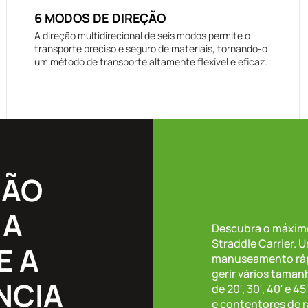
6 MODOS DE DIREÇÃO
A direção multidirecional de seis modos permite o
transporte preciso e seguro de materiais, tornando-o
um método de transporte altamente flexível e eficaz.
NÃO
 A
Descubra o máximo
Straddle Carrier. 
E A
manuseamento ráp
gerir vários tama
NCIA
de 20′, 30′, 40′ e 
e contentores de 