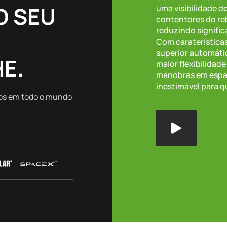
O SEU
uma visibilidade d
contentores do re
reduzindo signifi
Com caraterística
superior automáti
E.
maior flexibilida
manobras em espaç
inestimável para 
tos em todo o mundo