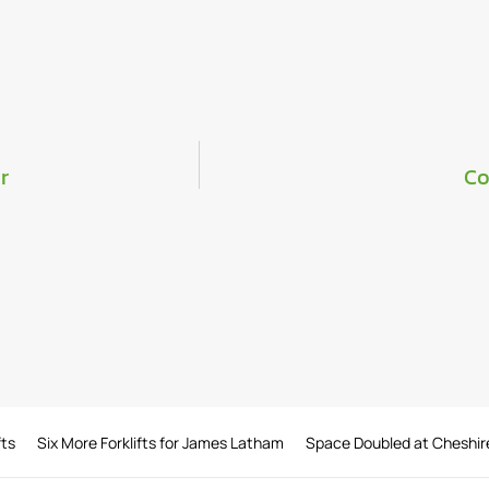
r
Co
fts
Six More Forklifts for James Latham
Space Doubled at Cheshir