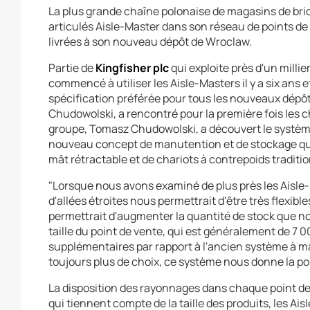
La plus grande chaîne polonaise de magasins de br
articulés Aisle-Master dans son réseau de points de
livrées à son nouveau dépôt de Wroclaw.
Partie de
Kingfisher plc
qui exploite près d'un milli
commencé à utiliser les Aisle-Masters il y a six ans 
spécification préférée pour tous les nouveaux dépôt
Chudowolski, a rencontré pour la première fois les c
groupe, Tomasz Chudowolski, a découvert le système a
nouveau concept de manutention et de stockage qui
mât rétractable et de chariots à contrepoids traditi
"Lorsque nous avons examiné de plus près les Aisl
d'allées étroites nous permettrait d'être très flexible
permettrait d'augmenter la quantité de stock que no
taille du point de vente, qui est généralement de 7 
supplémentaires par rapport à l'ancien système à mâ
toujours plus de choix, ce système nous donne la possi
La disposition des rayonnages dans chaque point d
qui tiennent compte de la taille des produits, les Ai