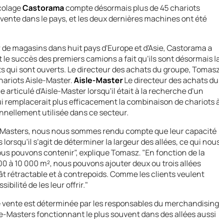
icolage
Castorama
compte désormais plus de 45 chariots
 vente dans le pays, et les deux dernières machines ont été
er de magasins dans huit pays d'Europe et d'Asie, Castorama a
et le succès des premiers camions a fait qu'ils sont désormais l
s qui sont ouverts. Le directeur des achats du groupe, Tomas
hariots Aisle-Master.
Aisle-Master
Le directeur des achats du
rticulé d'Aisle-Master lorsqu'il était à la recherche d'un
 remplacerait plus efficacement la combinaison de chariots 
onnellement utilisée dans ce secteur.
e-Masters, nous nous sommes rendu compte que leur capacité
s lorsqu'il s'agit de déterminer la largeur des allées, ce qui nou
us pouvons contenir", explique Tomasz. "En fonction de la
000 à 10 000 m², nous pouvons ajouter deux ou trois allées
t rétractable et à contrepoids. Comme les clients veulent
bilité de les leur offrir."
e vente est déterminée par les responsables du merchandising
sle-Masters fonctionnant le plus souvent dans des allées aussi